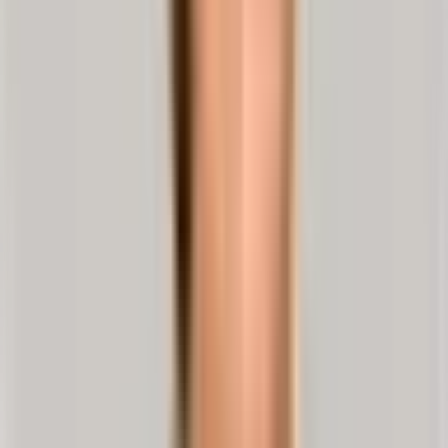
oder Beine ausstrahlen
und oft mit Taubheitsgefühlen oder
Kribbeln einhergehen. Diese Beschwerden können sowohl im
Ruhezustand als auch bei Bewegung auftreten und können ein
Hinweis auf einen Bandscheibenvorfall sein. Im Folgenden erfährst
du, welche spezifischen Anzeichen auf einen Vorfall in der Hals-,
Brust- oder Lendenwirbelsäule hindeuten können und wann es
ratsam ist, einen Facharzt aufzusuchen.
Typische Symptome bei einem Bandscheibenvorfall:
Rückenschmerzen
, die plötzlich auftreten und bei
Belastung/Bewegung zunehmen. Niesen und Husten
verstärken den Schmerz in der Lenden- oder Brustwirbelsäule
typischerweise.
Verhärtete Rückenmuskulatur im betroffenen Abschnitt der
Wirbelsäule.
Zusätzlich bei einem Bandscheibenvorfall im
Lendenwirbelbereich (LWS):
Ausstrahlende
Gesäßschmerzen
oder
Schmerzen in den
Beinen
, ähnlich wie bei Ischiasschmerzen im Rahmen einer
Ischialgie
(
Hexenschuss
).
Neurologische Zeichen/ Sensibilitätsstörungen bei Irritationen
des Ischiasnervs:
Kribbeln in den Beinen
(Gefühl von
„Ameisen auf der Haut”, „Nadelstichen”, Strom im Körper”),
Ausfälle wie Taubheitsgefühl, die bis in die Zehen