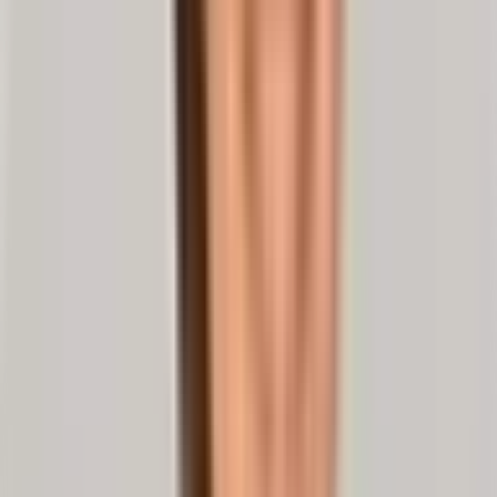
Im gesunden Zustand funktioniert dies auf erstaunliche Art und
Weise. Nehmen wir an, du sitzt auf einem Bürostuhl. Dann erzeugt
das Gewicht deines Oberkörpers in den unteren Bandscheiben der
Lendenwirbelsäule einen Druck von etwa 4,5 Bar – doppelt so viel
wie in einem Autoreifen. Hebst du beispielsweise einen
Wasserkasten an, wirkt auf die Bandscheiben eine Kraft, die einem
Gewicht von 80–120 kg entspricht. In keinem anderen Gewebe
deines Körpers kommt es zu höheren Spannungen! !
2)
Solche Belastungen sind jedoch nicht schädlich. Im Gegenteil: Sie
sind für deine Bandscheiben in begrenztem Maße sogar nützlich.
Dies hängt mit ihrer Beschaffenheit zusammen: Der äußere Ring
einer Bandscheibe besteht aus mehreren Schichten eigentlich
reißfester Fasern. Dieser knorpelige
Faserring
(Anulus fibrosus)