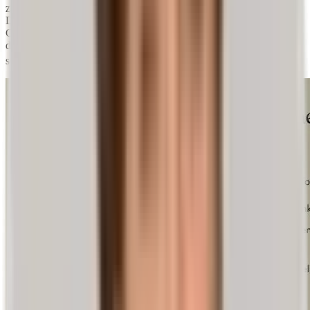
zwischen den Wirbelkörpern und sorgen für Beweglichkeit und
Dämpfung der Wirbelsäule. Bei einem Vorfall gerät dieses
Gleichgewicht aus der Bahn: Der Gallertkern der Bandscheibe
drückt nach außen und kann dabei Nerven in der Nähe reizen oder
sogar einklemmen.
1)