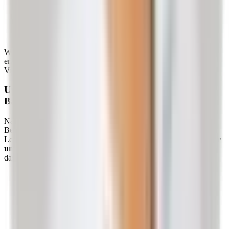
Haltungsfehler
Fehlstellungen (z. B. Skoliose)
Heben schwerer Gegenstände in ungünstiger Körperhaltung
Einseitige Bewegung oder Bewegungsmangel
9)
Warum Bewegung für eine gesunde Bandscheibe so wichtig ist,
erklärt dir Schmerzspezialist Roland Liebscher-Bracht in diesem
Video ganz ausführlich:
Ungünstige Bewegungsmuster als Ursache eines
Bandscheibenvorfalls
Nach unserer Auffassung ist in vielen Fällen die Qualität deiner
Bewegung entscheidend. Gerade beim Prolaps in der
Lendenwirbelsäule sind
Bewegungsmangel, häufiges Sitzen oder
unausgewogenes Krafttraining
eher eine mögliche Ursache als
das Alter oder eventuell Übergewicht.
Bei häufigem Sitzen können die Muskeln im vorderen
Körperbereich zum Teil sehr „unnachgiebig” werden.
Umgangssprachlich spricht man oft auch von
„Verkürzungen”.
Dabei entsteht Spannung, die durch die hintere Körper-
Muskulatur wieder ausgeglichen wird, indem sie