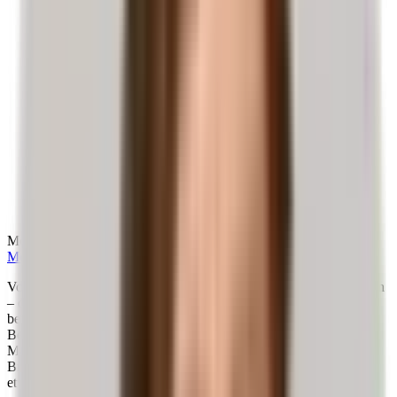
Medizinische Prüfung:
Dr. med. Egbert Ritter
Mehr über den Autor
Vor allem aber zeigen wir dir, wie du mit den richtigen Maßnahmen
– darunter
gezielte Übungen
und präventive Ansätze – dazu
beitragen kannst, dein Wohlbefinden zu fördern und deine
Beweglichkeit zu unterstützen. Und das Beste: Viele dieser
Maßnahmen kannst du mit der Unterstützung von Liebscher &
Bracht einfach zu Hause umsetzen. Bist du bereit, deinem Rücken
etwas Gutes zu tun?