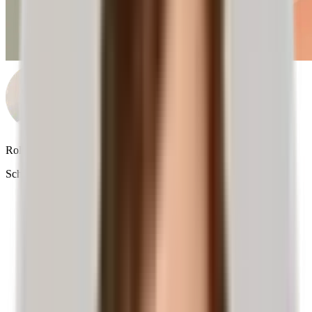
Roland Liebscher-Bracht
Schmerzspezialist & SPIEGEL-Bestseller-Autor