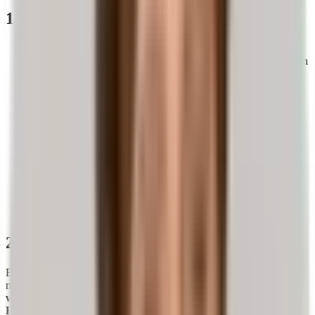
1. Das Thema kurz und kompakt
Ein Bandscheibenvorfall entsteht häufig durch Verschleiß,
Bewegungsmangel oder Fehlhaltungen, die die Bandscheiben
überlasten.
Schmerzen können in Rücken, Beine, Arme oder Zehen
ausstrahlen und gehen oft mit Kribbeln oder Taubheit einher.
Regelmäßige Bewegung und gezielte Übungen wie die
Liebscher & Bracht Übungen können dabei helfen, die
Mobilität zu fördern und dein Wohlbefinden zu steigern. Sie
können außerdem einen positiven Beitrag zur Vorbeugung
von
Rückenbeschwerden
leisten.
Eine Operation ist häufig nicht erforderlich: Konservative
Maßnahmen wie Physiotherapie oder der Einsatz von
Faszien-Rollen
können dabei unterstützen, Beschwerden zu
lindern.
2. Was ist ein Bandscheibenvorfall?
Ein Bandscheibenvorfall – auch bekannt als Diskushernie oder
medizinisch als Diskusprolaps bezeichnet – tritt auf, wenn der
weiche Kern einer Bandscheibe durch die äußere, faserige
Hülle hervortritt
. Bandscheiben liegen wie flexible Stoßdämpfer