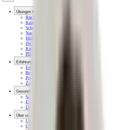
Übungen bei Schmerzen
Rückenschmerzen Übungen
Knieschmerzen Übungen
Schulterschmerzen Übungen
Nackenschmerzen Übungen
Hüftschmerzen Übungen
ISG & Ischias Schmerzen Übungen
Kieferschmerzen Übungen
PDF-Ratgeber Downloads
Erfahrungsberichte
Erfahrungen
Bewertungen aus dem Netz
Presseberichte
Zahlen & Fakten
Gesundheitswissen
Schmerzlexikon
Ernährungslexikon
Dehnen, Rollen, Drücken
Über uns
Unsere Vision
Liebscher & Bracht Übungen