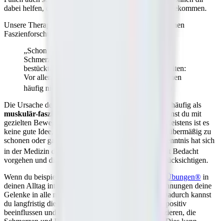
dabei helfen, deine Schmerzen besser in den Griff zu bekommen.
Unsere Therapie folgt einer Grundannahme der modernen
Faszienforschung:
„Schon kleinste Störungen im dicht mit
Schmerzrezeptoren und Bewegungssensoren
bestückten Bindegewebe […] können Pein bereiten:
Vor allem viele […] Rückenbeschwerden scheinen
häufig nichts als Faszienschmerzen zu sein.”
10)
Die Ursache der Rückenschmerzen können demnach häufig als
muskulär-fasziale Spannungen
auftreten. Diese kannst du mit
gezielten Bewegungen und Übungen beeinflussen. Meistens ist es
keine gute Idee, dich bei einem Bandscheibenvorfall übermäßig zu
schonen oder gar nicht mehr zu bewegen. Diese Erkenntnis hat sich
in der Medizin durchgesetzt.
11)
Jedoch solltest du mit Bedacht
vorgehen und die
Qualität deiner Bewegungen
berücksichtigen.
Wenn du beispielsweise unsere
Liebscher & Bracht Übungen®
in
deinen Alltag integrierst, bringst du mit gezielten Dehnungen deine
Gelenke in alle möglichen Positionen und Winkel. Dadurch kannst
du langfristig die Struktur der Muskeln und
Faszien
positiv
beeinflussen und möglicherweise Spannungen reduzieren, die