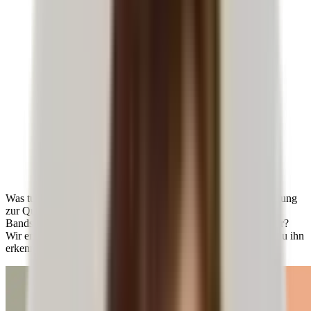
Was tun, wenn der Rücken plötzlich schmerzt und jede Bewegung
zur Qual wird? Vielleicht hast du bereits vom Begriff
Bandscheibenvorfall gehört – doch was steckt wirklich dahinter?
Wir erklären dir, wie ein Bandscheibenvorfall entsteht, woran du ihn
erkennst und welche Ursachen zugrunde liegen können.