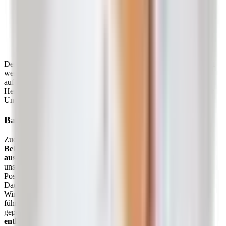
Gegenspannung aufbaut.
Die Bandscheibe kommt sprichwörtlich unter die Räder:
Vordere und hintere Muskulatur an Bauch und Rücken
schieben die Wirbelkörper derart aufeinander, dass die
Bandscheibe zwischen den Knochen zusammengepresst
wird.
Der Körper kann das zwar eine Weile tolerieren, doch mit der Zeit
werden die Wirbelkörper durch die Spannung immer fester
aufeinander gezogen. Eine zusätzliche Belastung, wie das
Herausheben eines Wasserkastens aus dem Auto, kann dann unter
Umständen zum Bandscheibenvorfall führen.
Bandscheiben „verhungern” mit der Zeit
Zudem kann sich das Bandscheibengewebe
bei einseitigen
Belastungen
beziehungsweise
Bewegungsmustern nicht mehr
ausreichend mit Nährstoffen versorgen
. Leider kommt es in
unserem modernen (Arbeits-)Alltag dazu, dass wir bestimmte
Positionen sehr häufig einnehmen – beispielsweise das Sitzen.
Dadurch neigen wir unsere Wirbelkörper nur in bestimmten
Winkeln, während wir andere vernachlässigen. Dies kann dazu
führen, dass die Bandscheiben an einer bestimmten Stelle häufig
gepresst werden und ihre Flüssigkeit austritt, sie
dort aber selten
entlastet werden
, um wieder Nährstoffe aufzunehmen. Das