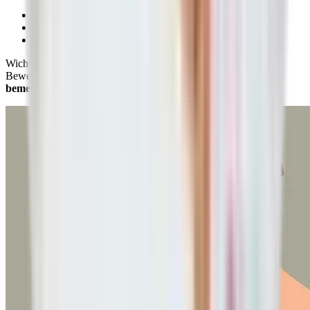
Wo genau treten die Schmerzen auf?
Wie lassen sich die Schmerzen beschreiben?
Seit wann bestehen die Schmerzen?
Wichtig ist auch, ob sich deine Schmerzen bei bestimmten
Bewegungen verstärken und ob du noch
weitere Symptome
bemerkst
.