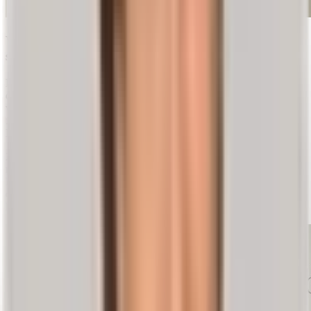
Was ist eine Bandscheibe und welche Funktion hat
sie?
Die menschliche Wirbelsäule besteht aus
24 freien Wirbeln
, die in
der Längsachse von zwei Bändern stabilisiert werden — dem
vorderen und hinteren Längsband. Dabei ist das vordere Längsband
fest mit den Wirbelkörpern verbunden, das hintere mit den
Bandscheiben.
23 solcher Bandscheiben (Discus invertebralis) besitzt die
menschliche Wirbelsäule. Diese sind viel mehr als schlichte
Platzhalter: Sie funktionieren wie ein
Stoßdämpfer zwischen den
einzelnen Wirbelkörpern
. Als Puffer dämpfen sie Stöße ab und
halten der Zugwirkung der Muskeln stand.