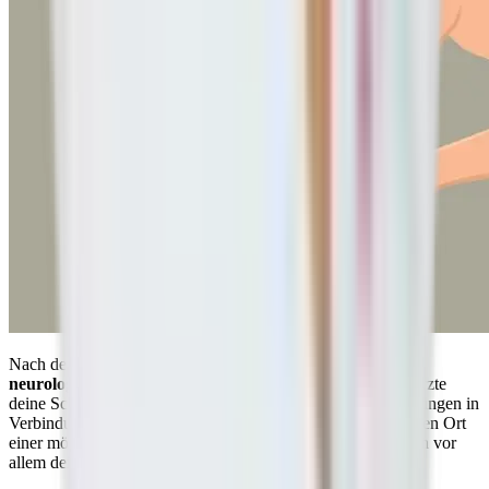
Nach dem Gespräch wird dein Arzt vermutlich einige
neurologische Untersuchungen durchführen
. Da viele Ärzte
deine Schmerzen mit Nervenreizungen oder Nervenschädigungen in
Verbindung bringen, zielen diese Tests darauf ab, den genauen Ort
einer möglichen Verletzung zu bestimmen. Überprüft werden vor
allem deine
Reflexe und deine Beweglichkeit
.