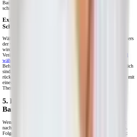
Bandscheibenmaterial kann dann mit der Zeit seine Elastizität
schnell einbüßen und so im übertragenen Sinn „verhungern“.
Exkurs: Bandscheibenvorfall in der
Schwangerschaft
Während der Schwangerschaft verändert sich die Statik des Körpers
der werdenden Mutter, wodurch die Wirbelsäule stärker belastet
wird. Besonders das zusätzliche Gewicht und hormonelle
Veränderungen können das Risiko für einen
Bandscheibenvorfall
während der Schwangerschaft
erhöhen. Da viele klassische
Behandlungsmethoden in dieser Zeit nicht uneingeschränkt möglich
sind, können schonende Bewegungsübungen und eine
rückengerechte Haltung unterstützend wirken. Es empfiehlt sich, mit
einem Arzt oder einer Hebamme über individuelle
Therapiemöglichkeiten zu sprechen.
5. Diagnose: Wie wird ein
Bandscheibenvorfall festgestellt?
Wenn du einen Orthopäden aufsuchst, wird dieser dich zunächst
nach deinen Beschwerden und möglichen Risikofaktoren fragen.
Folgende Fragen sind für eine aussagekräftige Diagnose wichtig: