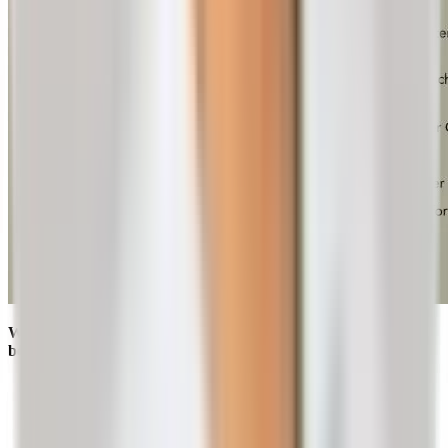
Weitere Faktoren können einen Bandscheibenvorfall
begünstigen:
Übergewicht
Starke Beanspruchungen in Kindheit und Jugend (z. B.
Leistungsturnen)
Schwere körperliche Arbeit