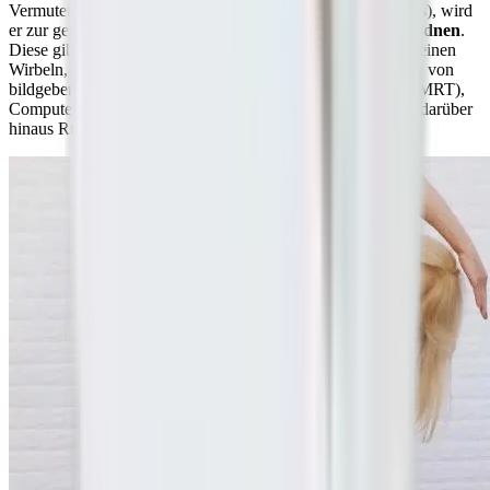
Vermutet der Arzt einen Bandscheibenvorfall (Discusprolaps), wird
er zur genauen Diagnose eine
Röntgenuntersuchung anordnen
.
Diese gibt Aufschlüsse über eventuelle Veränderungen an deinen
Wirbeln, den Bandscheiben und dem Wirbelkanal. Mit Hilfe von
bildgebenden Verfahren wie Magnetresonanztomographie (MRT),
Computertomographie (CT) oder Myelographie lassen sich darüber
hinaus Rückenmark und Nervenwurzeln darstellen.