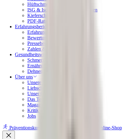
Hüftschmerzen Übungen
ISG & Ischias Schmerzen Übungen
Kieferschmerzen Übungen
PDF-Ratgeber Downloads
Erfahrungsberichte
Erfahrungen
Bewertungen aus dem Netz
Presseberichte
Zahlen & Fakten
Gesundheitswissen
Schmerzlexikon
Ernährungslexikon
Dehnen, Rollen, Drücken
Über uns
Unsere Vision
Liebscher & Bracht Übungen
Unser Qualitätsversprechen
Das Team & die Familie
Magazin – News & Stories
Kritik & Transparenz
Jobs
Präventionskurse
App
Ausbildungen
Online-Shop