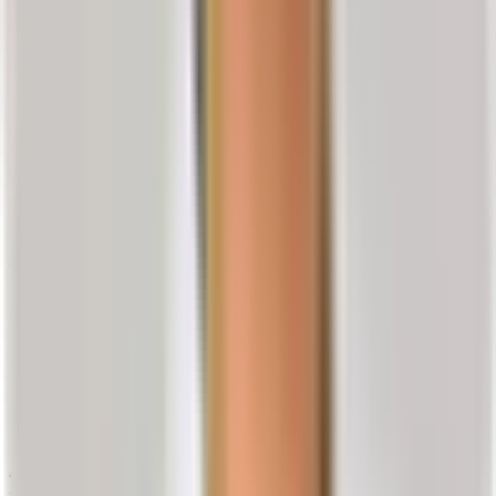
thorakal) eher selten sind und oft keine Symptome auslösen
5)
, ist die
Halswirbelsäule (zervikal) zu etwa 30 Prozent
involviert
.
Statistisch gesehen leiden Männer häufiger an einem
Bandscheibenvorfall als Frauen, hauptsächlich
im Alter von
46 bis 55 Jahren
.
6)
Verursacht jeder Bandscheibenvorfall Symptome?
Schwere Ausprägungen eines Bandscheibenvorfalls sind eher selten.
Viel häufiger ist das Gegenteil der Fall: Auch bei langjähriger
Fehlbelastung werden Bandscheibenvorfälle oft zufällig entdeckt, da
der Betroffene über keine Beschwerden klagt.
Wusstest du, dass jeder Dritte Deutsche um das 30.
Lebensjahr Auffälligkeiten an der Bandscheibe oder gar
einen Vorfall hat – ohne jedoch über Rückenschmerzen
zu klagen? Unter den 60-jährigen ist diese Zahl sogar
doppelt so hoch. Mehr noch: Bei 75 % aller 28-jährigen
sind bereits leichte Risse in den Bandscheiben
festzustellen.
7)
4. Ursachen und Risikofaktoren eines