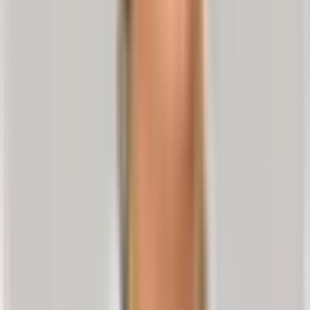
ausstrahlen, oder Schwäche im Bein und
Lähmungserscheinungen der Beinmuskeln; weitere
Gefühlsstörungen.
Zusätzlich bei einem
Bandscheibenvorfall HWS
(Halswirbelsäule):
Nackenschmerzen
,
Kopfschmerzen
Ausstrahlender Schmerz in Arm, Hand oder sogar in die
Finger
Neurologische Zeichen: Kribbeln in den Armen,
Taubheitsgefühl oder Kältegefühl in Arm oder Hand,
Muskelschwäche im Arm.
Wo treten Bandscheibenvorfälle auf?
Prinzipiell kann ein Bandscheibenprolaps bei Überlastung in jedem
Abschnitt der Wirbelsäule auftreten.
Etwa
zwei Drittel aller Bandscheibenvorfälle
kommen im
Bereich der
Lendenwirbelsäule
(lumbal) vor. 90 % davon
betreffen Areale, die in räumlichem Kontakt zum Becken
stehen. Vor allem die Bandscheiben zwischen dem 4. und 5.
Lendenwirbel (L4/L5) und zwischen dem 5. Lendenwirbel
und 1. Kreuzwirbel sind betroffen (L5/S1).
4)
Während Vorfälle im Bereich der Brustwirbelsäule (BWS,