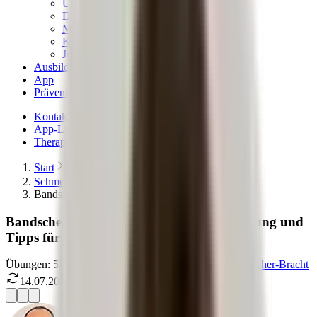
Unser Qualitätsversprechen
Das Team & die Familie
Magazin – News & Stories
Kritik & Transparenz
Jobs
Ausbildungen
App
Präventionskurse
Kontakt
App-Login
Therapeuten finden
Start
Schmerzlexikon
Bandscheibenvorfall
Bandscheibenvorfall: Ursachen, Unterstützung und
Tipps für deinen Alltag
Übungen:
5
Anzahl der Übungen:
5
Autor:
Roland Liebscher-Bracht
14.07.2026
Letzte Aktualisierung:
14.07.2026