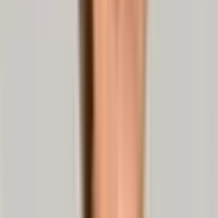
stabilisiert die Bandscheiben und heftet sich an den Wirbelkörpern
an. Im Inneren liegt ein weicher
Gallertkern
(Nucleus pulposus),
3)
der zu 80 bis 85 % aus Wasser besteht.
Dank seines hohen
Wassergehalts sorgt er dafür, dass die Bandscheibe
wie ein Gel-
Kissen die Druckbelastung zwischen den Wirbelkörpern
abfedert
.
Blutgefäße und Nerven gibt es im Gallertkern, dem Nucleus
pulposus, nicht. Das Bandscheibengewebe versorgt sich über die
umliegende Gewebe-Flüssigkeit mit Nährstoffen. Dies geschieht
nach dem
Schwamm-Prinzip/strong>: Wenn Druck auf die
Bandscheibe ausgeübt wird, wird die Flüssigkeit aus dem
Gallertkern herausgepresst. Dadurch nimmt der Wassergehalt
des Nucleus ab. Wird die Bandscheibe entlastet, saugt sich der
Kern wieder mit der – im besten Fall nährstoffreichen –
Flüssigkeit voll.
3. Symptome: Wie erkennst du einen
Bandscheibenvorfall?
Ein Bandscheibenvorfall kann eine Vielzahl von Symptomen
hervorrufen, die je nach betroffenem Bereich der Wirbelsäule
variieren können. Häufig treten Rückenschmerzen auf, die
in Arme