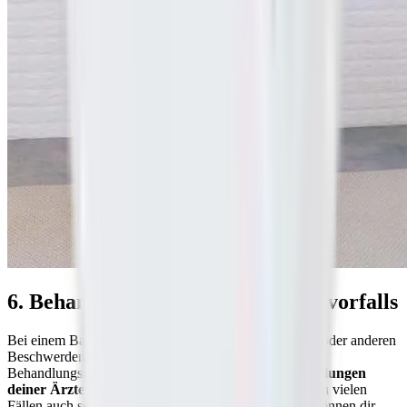
6. Behandlung eines Bandscheibenvorfalls
Bei einem Bandscheibenvorfall mit Rückenschmerzen oder anderen
Beschwerden gibt es unterschiedliche Therapien und
Behandlungsmöglichkeiten. Zusätzlich zu den
Empfehlungen
deiner Ärzte
kannst du dir und deinen Bandscheiben in vielen
Fällen auch selbst etwas Gutes tun. Unsere
Übungen
können dir