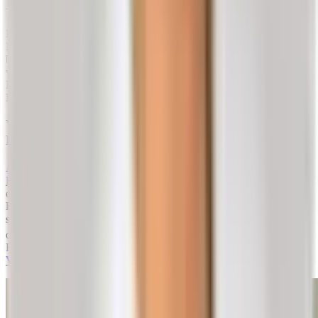
Bandscheibenvorfalls
Der menschliche Rücken ist ein überaus komplexes Gebilde aus
Knochen, Muskeln und Nervensträngen. Sein zentrales Element
bildet die
Wirbelsäule
. Sie ist äußerst filigran aufgebaut, um
vielfältige Anforderungen bewältigen zu können. Den
Bandscheiben kommt dabei eine Schlüsselrolle zu, weshalb
Beschwerden der Bandscheiben häufig vorkommen.
Welche Faktoren begünstigen einen
Bandscheibenvorfall?
Allgemein gilt, dass dem Lebensalter bei der Entstehung einer
Bandscheibenprotrusion
und eines Bandscheibenvorfalls eine
entscheidende Rolle zukommt.
Mit zunehmendem Alter büßt die
Bandscheibe ihre Elastizität ein und kann Wasser schlechter
speichern
. Durch diesen natürlichen Alterungsprozess reißt dann
der Faserring häufig schneller.
8)
Demnach steckt hinter einem
Bandscheibenvorfall also ein jahrelanger,
altersbedingter
Verschleiß
— eine Degeneration als größter Risikofaktor.