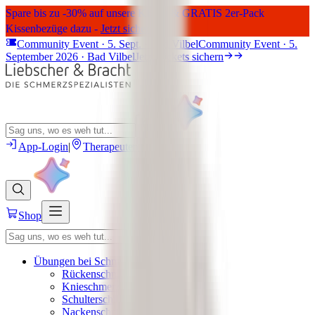
Spare bis zu -30% auf unsere Kissen & GRATIS 2er-Pack
Kissenbezüge dazu -
Jetzt sichern
Community Event · 5. Sept. · Bad Vilbel
Community Event · 5.
September 2026 · Bad Vilbel
Jetzt Tickets sichern
App-Login
|
Therapeuten finden
Shop
Übungen bei Schmerzen
Rückenschmerzen Übungen
Knieschmerzen Übungen
Schulterschmerzen Übungen
Nackenschmerzen Übungen