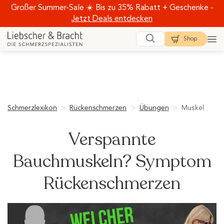
Zum
Großer Summer-Sale ☀️ Bis zu 35% Rabatt + Geschenke -
Jetzt Deals entdecken
Inhalt
springen
Shop
Schmerzlexikon
>
Rückenschmerzen
>
Übungen
>
Muskel
Verspannte
Bauchmuskeln? Symptom
Rückenschmerzen