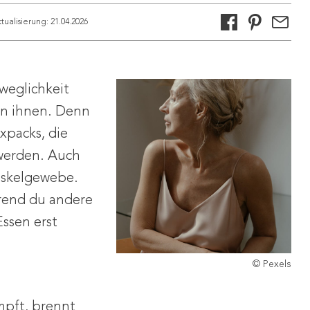
tualisierung:
21.04.2026
eweglichkeit
on ihnen. Denn
ixpacks, die
 werden. Auch
uskelgewebe.
hrend du andere
ssen erst
© Pexels
mpft, brennt