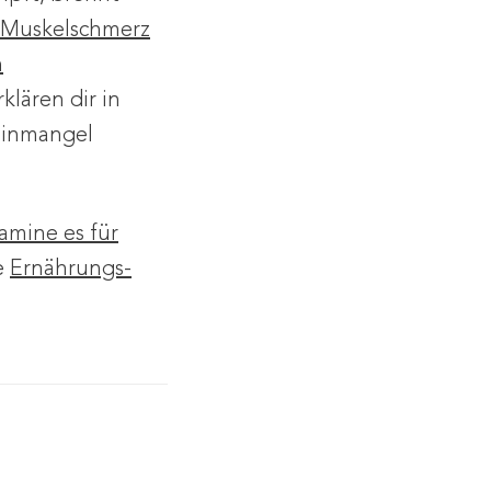
Muskelschmerz
n
klären dir in
aminmangel
tamine es für
e
Ernährungs-