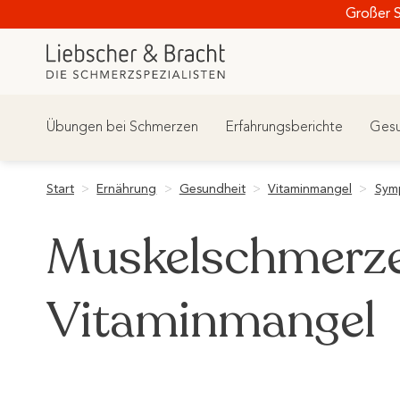
Zum
Großer 
Inhalt
springen
Übungen bei Schmerzen
Erfahrungsberichte
Gesu
Start
>
Ernährung
>
Gesundheit
>
Vitaminmangel
>
Sym
Muskelschmerze
Vitaminmangel