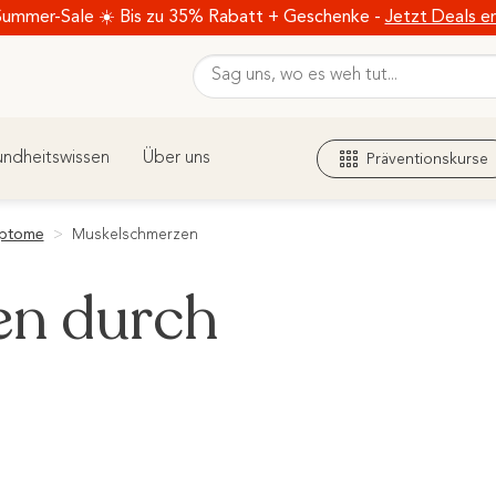
Summer-Sale ☀️ Bis zu 35% Rabatt + Geschenke -
Jetzt Deals e
ndheitswissen
Über uns
Präventionskurse
ptome
>
Muskelschmerzen
n durch