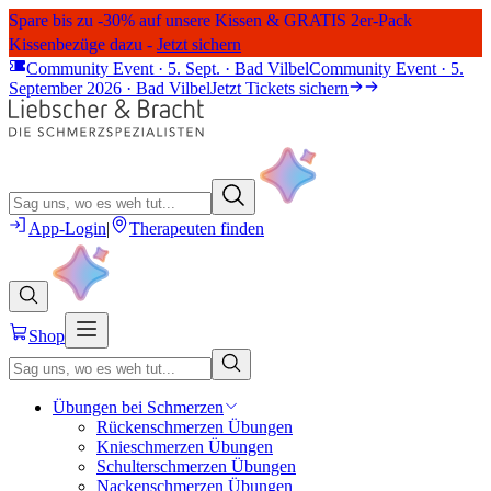
Spare bis zu -30% auf unsere Kissen & GRATIS 2er-Pack
Kissenbezüge dazu -
Jetzt sichern
Community Event · 5. Sept. · Bad Vilbel
Community Event · 5.
September 2026 · Bad Vilbel
Jetzt Tickets sichern
App-Login
|
Therapeuten finden
Shop
Übungen bei Schmerzen
Rückenschmerzen Übungen
Knieschmerzen Übungen
Schulterschmerzen Übungen
Nackenschmerzen Übungen