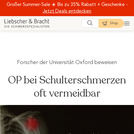
Zum
Großer Summer-Sale ☀️ Bis zu 35% Rabatt + Geschenke -
Jetzt Deals entdecken
Inhalt
springen
Shop
Forscher der Universität Oxford beweisen
OP bei Schulterschmerzen
oft vermeidbar