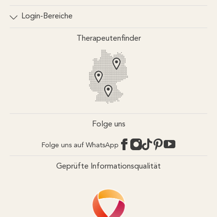
Kontakt
Login-Bereiche
Newsletter
Partner-Login
Therapeutenfinder
Pressebereich
App-Login
FAQ / Hilfebereich
Online-Akademie-Login
Rechtlicher Hinweis
Redaktionelle Leitlinien
YouTube Qualitätsprozess
Jobs
Affiliate werden
Folge uns
Folge uns auf WhatsApp
Geprüfte Informationsqualität