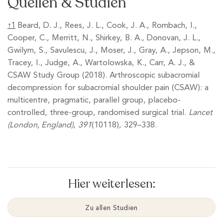
Quellen & Studien
↑1
Beard, D. J., Rees, J. L., Cook, J. A., Rombach, I.,
Cooper, C., Merritt, N., Shirkey, B. A., Donovan, J. L.,
Gwilym, S., Savulescu, J., Moser, J., Gray, A., Jepson, M.,
Tracey, I., Judge, A., Wartolowska, K., Carr, A. J., &
CSAW Study Group (2018). Arthroscopic subacromial
decompression for subacromial shoulder pain (CSAW): a
multicentre, pragmatic, parallel group, placebo-
controlled, three-group, randomised surgical trial.
Lancet
(London, England)
,
391
(10118), 329–338.
Hier weiterlesen:
Zu allen Studien