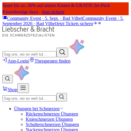
Spare bis zu -30% auf unsere Kissen & GRATIS 2er-Pack
Kissenbezüge dazu -
Jetzt sichern
Community Event · 5. Sept. · Bad Vilbel
Community Event · 5.
September 2026 · Bad Vilbel
Jetzt Tickets sichern
App-Login
|
Therapeuten finden
Shop
Übungen bei Schmerzen
Rückenschmerzen Übungen
Knieschmerzen Übungen
Schulterschmerzen Übungen
Nackenschmerzen Übungen