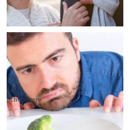
Wenn sich in deinem Körper bereits ein Mangel an
wichtigen Mineralien und Vitaminen bemerkbar
macht, dann ist es höchste Zeit zu handeln!
Weiterlesen
Für
Schwangere