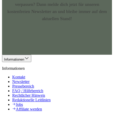
verpassen? Dann melde dich jetzt für unseren
kostenfreien Newsletter an und bleibe immer auf dem
aktuellen Stand!
Informationen
Informationen
Kontakt
Newsletter
Pressebereich
FAQ / Hilfebereich
Rechtlicher Hinweis
Redaktionelle Leitlinien
Jobs
Affiliate werden