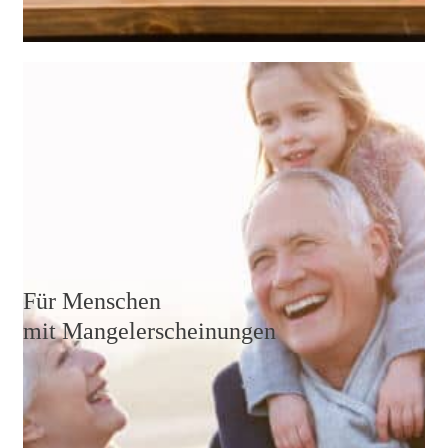
Vor allem, wenn ungesunde und schmerzfördernde
Verhaltensweisen über viele Jahre beibehalten wurden,
ist es im Alter wichtig, mit wichtigen Nährstoffen und
Vitaminen gegenzusteuern.
Weiterlesen
Für Menschen
mit Mangelerscheinungen