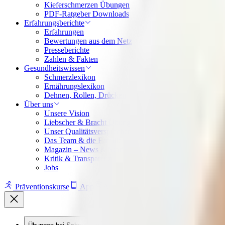
Kieferschmerzen Übungen
PDF-Ratgeber Downloads
Erfahrungsberichte
Erfahrungen
Bewertungen aus dem Netz
Presseberichte
Zahlen & Fakten
Gesundheitswissen
Schmerzlexikon
Ernährungslexikon
Dehnen, Rollen, Drücken
Über uns
Unsere Vision
Liebscher & Bracht Übungen
Unser Qualitätsversprechen
Das Team & die Familie
Magazin – News & Stories
Kritik & Transparenz
Jobs
Präventionskurse
App
Ausbildungen
Online-Shop