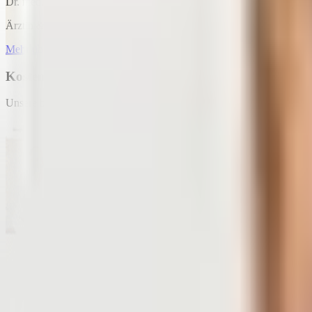
Dr. med. Petra Bracht
Ärztin & Ernährungspezialistin
Mehr über Dr. med. Petra Bracht
Kostenfreier Ratgeber
Unsere besten Übungen und Tipps bei
Nährstoffe Unsere besten Arti