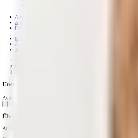
Magazin – News & Stories
Kritik & Transparenz
Jobs
Ausbildungen
App
Präventionskurse
Kontakt
App-Login
Therapeuten finden
Start
Ernährungslexikon
Nährstoffe Unsere besten Artikel zu einzelnen Nährstoffen
Unsere besten Artikel zu einzelnen Nährstoffen
Autor:
Dr. med. Petra Bracht
23.07.2026
Letzte Aktualisierung:
23.
Über diesen Artikel
Autor: