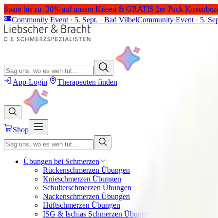
Spare bis zu -30% auf unsere Kissen & GRATIS 2er-Pack Kissenbez
Community Event · 5. Sept. · Bad Vilbel
Community Event · 5. Sep
App-Login
|
Therapeuten finden
Shop
Übungen bei Schmerzen
Rückenschmerzen Übungen
Knieschmerzen Übungen
Schulterschmerzen Übungen
Nackenschmerzen Übungen
Hüftschmerzen Übungen
ISG & Ischias Schmerzen Übungen