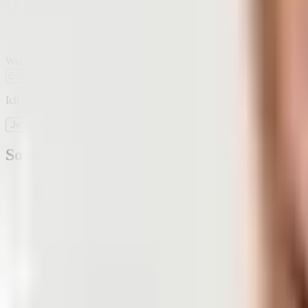
Website
Ich habe die
Datenschutzbestimmungen
zur Kenntnis genommen.
Jetzt runterladen
So bewerten uns die Menschen im Netz: