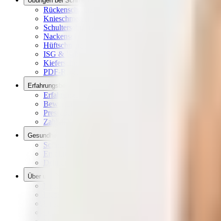
Übungen bei Schmerzen
Rückenschmerzen Übungen
Knieschmerzen Übungen
Schulterschmerzen Übungen
Nackenschmerzen Übungen
Hüftschmerzen Übungen
ISG & Ischias Schmerzen Übungen
Kieferschmerzen Übungen
PDF-Ratgeber Downloads
Erfahrungsberichte
Erfahrungen
Bewertungen aus dem Netz
Presseberichte
Zahlen & Fakten
Gesundheitswissen
Schmerzlexikon
Ernährungslexikon
Dehnen, Rollen, Drücken
Über uns
Unsere Vision
Liebscher & Bracht Übungen
Unser Qualitätsversprechen
Das Team & die Familie